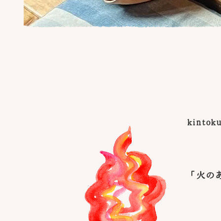
kint
「火の