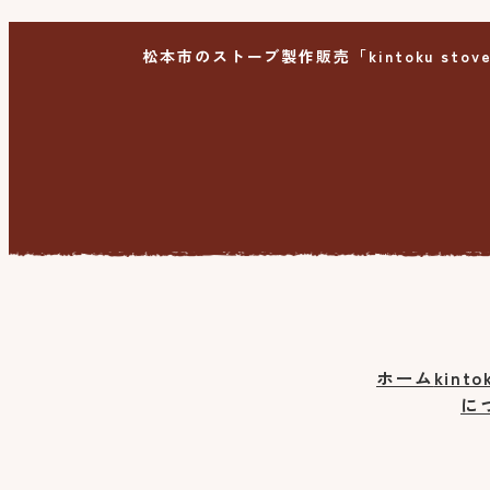
松本市のストーブ製作販売「kintoku stov
ホーム
kinto
に