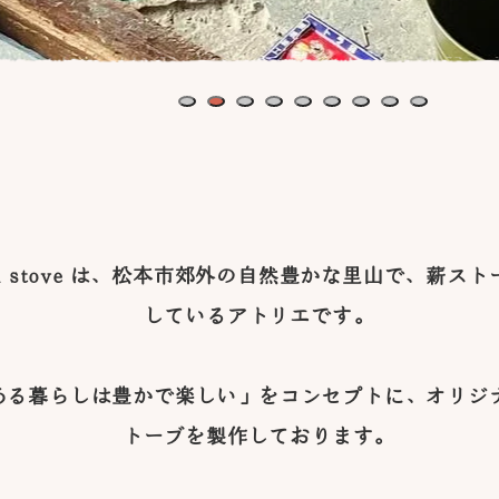
1
2
3
4
5
6
7
8
9
oku stove は、松本市郊外の自然豊かな里山で、薪ス
しているアトリエです。
ある暮らしは豊かで楽しい」をコンセプトに、オリジ
トーブを製作しております。