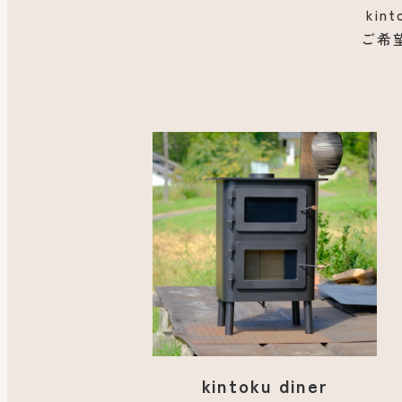
ki
ご希
kintoku diner